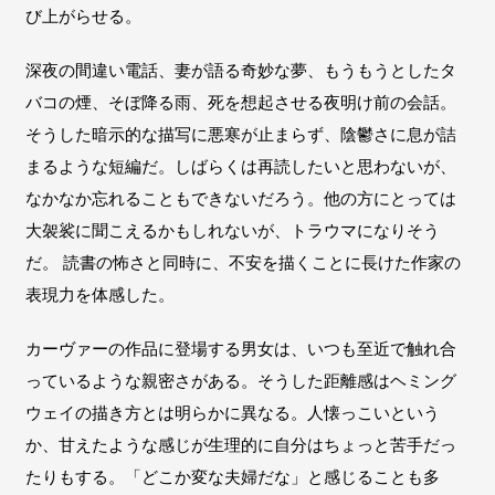
び上がらせる。
深夜の間違い電話、妻が語る奇妙な夢、もうもうとしたタ
バコの煙、そぼ降る雨、死を想起させる夜明け前の会話。
そうした暗示的な描写に悪寒が止まらず、陰鬱さに息が詰
まるような短編だ。しばらくは再読したいと思わないが、
なかなか忘れることもできないだろう。他の方にとっては
大袈裟に聞こえるかもしれないが、トラウマになりそう
だ。 読書の怖さと同時に、不安を描くことに長けた作家の
表現力を体感した。
カーヴァーの作品に登場する男女は、いつも至近で触れ合
っているような親密さがある。そうした距離感はヘミング
ウェイの描き方とは明らかに異なる。人懐っこいという
か、甘えたような感じが生理的に自分はちょっと苦手だっ
たりもする。「どこか変な夫婦だな」と感じることも多