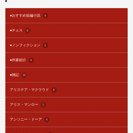
●おすすめ短編小説
4
●チェス
8
●ノンフィクション
5
●作家紹介
4
●雑記
10
アリステア・マクラウド
8
アリス・マンロー
2
アンソニー・ドーア
4