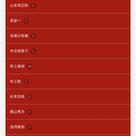
山本周五郎
2
星新一
1
有栖川有栖
2
本谷有希子
1
村上春樹
54
村上龍
2
松本清張
2
横山秀夫
2
池澤夏樹
1