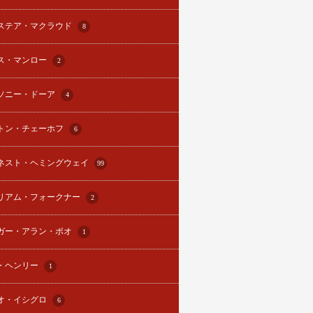
ステア・マクラウド
8
ス・マンロー
2
ソニー・ドーア
4
トン・チェーホフ
6
ネスト・ヘミングウェイ
99
リアム・フォークナー
2
ガー・アラン・ポオ
1
・ヘンリー
1
オ・イシグロ
6