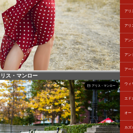
アリ
アリ
アン
アン
アー
アリス・マンロー
ウィ
アリス・マンロー
エド
オー
カズ