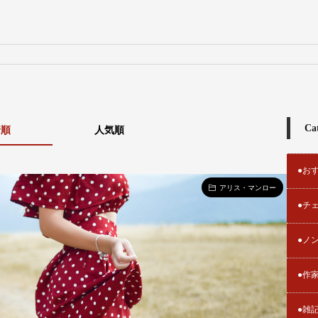
Ca
着順
人気順
●お
アリス・マンロー
●チ
●ノ
●作
●雑