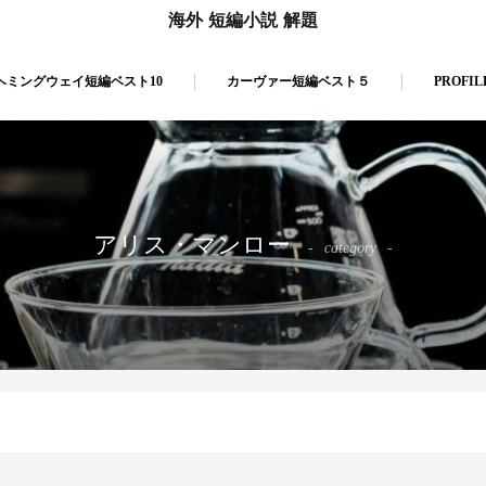
海外 短編小説 解題
ヘミングウェイ短編ベスト10
カーヴァー短編ベスト５
PROFIL
アリス・マンロー
category