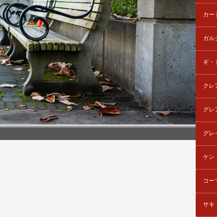
カー
ガル
ギ・
クレ
グレ
グレ
ケン
コー
サキ