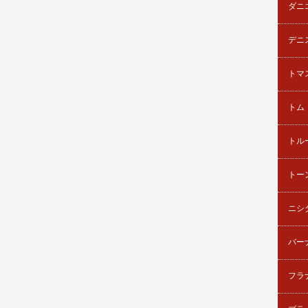
ダニ
デニ
トマ
トム
トル
トー
ニシ
バー
フラ