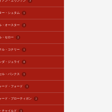
イアン・エヴンソン
3
ター・シュタム
1
ル・オースター
2
ル・セロー
2
クル・コナリー
1
ンダ・ジュライ
8
セル・バンクス
1
ャード・フォード
1
ャード・ブローティガン
2
・チャイルド
1