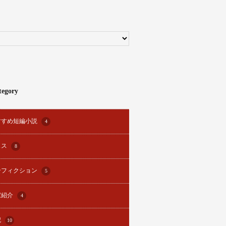
tegory
すすめ短編小説
4
ェス
8
ンフィクション
5
家紹介
4
記
10