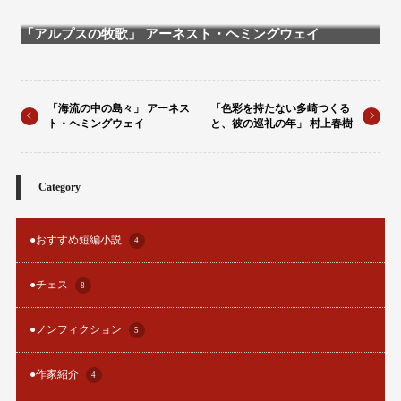
「アルプスの牧歌」 アーネスト・ヘミングウェイ
「海流の中の島々」 アーネス
「色彩を持たない多崎つくる
ト・ヘミングウェイ
と、彼の巡礼の年」 村上春樹
Category
●おすすめ短編小説
4
●チェス
8
●ノンフィクション
5
●作家紹介
4