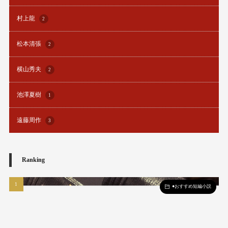
村上龍
2
松本清張
2
横山秀夫
2
池澤夏樹
1
遠藤周作
3
Ranking
●おすすめ短編小説