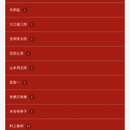
呉明益
1
大江健三郎
1
安岡章太郎
5
安部公房
1
山本周五郎
2
星新一
1
有栖川有栖
2
本谷有希子
1
村上春樹
54