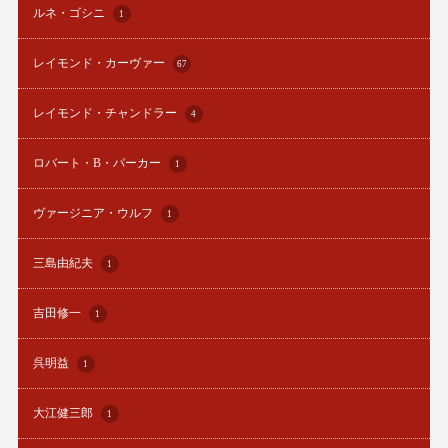
ルネ・ゴシニ
1
レイモンド・カーヴァー
67
レイモンド・チャンドラー
4
ロバート・B・パーカー
1
ヴァージニア・ウルフ
1
三島由紀夫
1
吉田修一
1
呉明益
1
大江健三郎
1