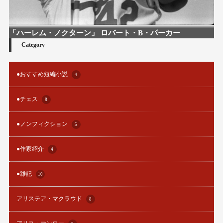
「ハーレム・ノクターン」 ロバート・B・パーカー
Category
●おすすめ短編小説
4
●チェス
8
●ノンフィクション
5
●作家紹介
4
●雑記
10
アリステア・マクラウド
8