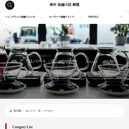
海外 短編小説 解題
ヘミングウェイ短編ベスト10
カーヴァー短編ベスト５
PROFILE
ロバート・B・パーカー
category
ロバート・B・パーカー
HOME
Category List