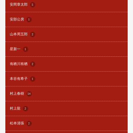
安岡章太郎
5
安部公房
1
山本周五郎
2
星新一
1
有栖川有栖
2
本谷有希子
1
村上春樹
54
村上龍
2
松本清張
2