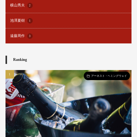
横山秀夫
2
池澤夏樹
1
遠藤周作
3
Ranking
アーネスト・ヘミングウェイ