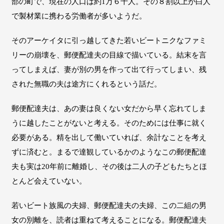
部の町で、現在の人口は約1万６千人。その８割以上が白人
で製材業に携わる労働者が多いようだ。
そのアーケイタに引っ越してきた若いビートニクなファミ
リーの崩壊を、郵便配達夫の目線で描いている。結末を言
ってしまえば、妻が別の男を作って出て行ってしまい、残
された無職の夫は途方にくれるという話だ。
郵便配達夫は、あの妻は良くない女だから早く忘れてしま
うに越したことがないと考える。そのためには仕事に就く
必要がある。精を出して働いていれば、余計なことを考え
ずに済むと。まるで達観しているかのようなこの郵便配達
夫も実は20年前に離婚し、その後は二人の子どもたちとほ
とんど会えていない。
若いビート族風の夫婦、郵便配達夫の夫婦、この二組の男
女の別離を、読者は重ねて考えることになる。郵便配達夫