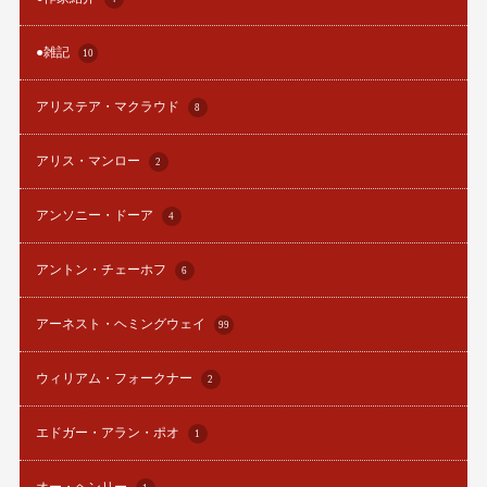
●雑記
10
アリステア・マクラウド
8
アリス・マンロー
2
アンソニー・ドーア
4
アントン・チェーホフ
6
アーネスト・ヘミングウェイ
99
ウィリアム・フォークナー
2
エドガー・アラン・ポオ
1