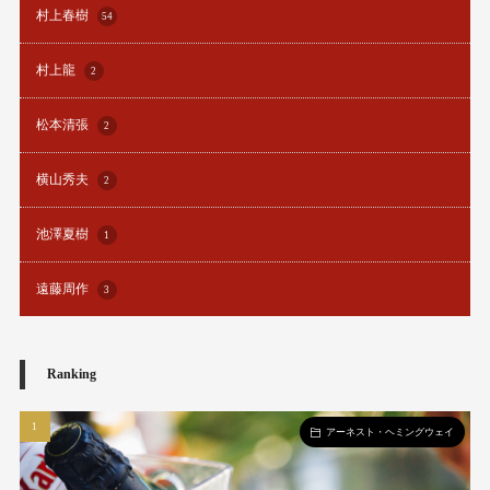
村上春樹
54
村上龍
2
松本清張
2
横山秀夫
2
池澤夏樹
1
遠藤周作
3
Ranking
アーネスト・ヘミングウェイ