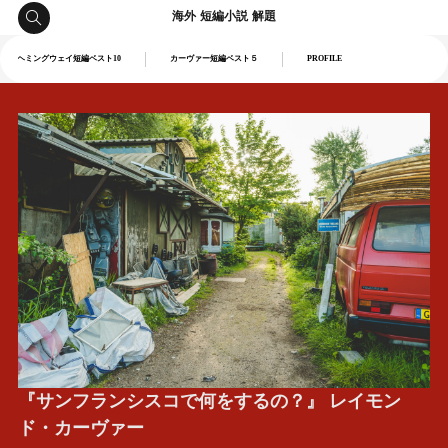
海外 短編小説 解題
ヘミングウェイ短編ベスト10
カーヴァー短編ベスト５
PROFILE
『サンフランシスコで何をするの？』 レイモン
ド・カーヴァー