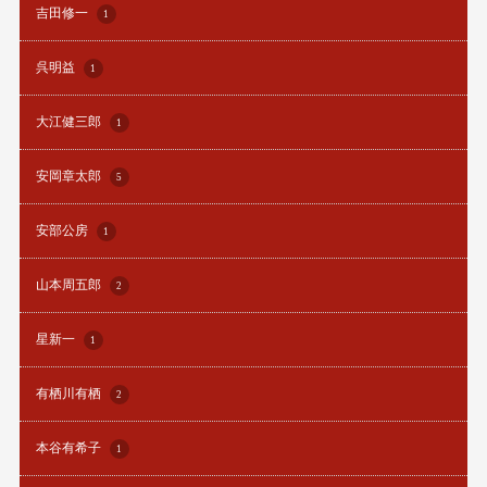
吉田修一
1
呉明益
1
大江健三郎
1
安岡章太郎
5
安部公房
1
山本周五郎
2
星新一
1
有栖川有栖
2
本谷有希子
1