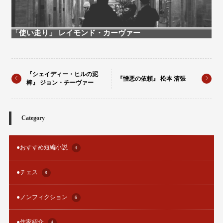
「使い走り」 レイモンド・カーヴァー
『シェイディー・ヒルの泥
『憎悪の依頼』 松本 清張
棒』 ジョン・チーヴァー
Category
●おすすめ短編小説
4
●チェス
8
●ノンフィクション
6
●作家紹介
4