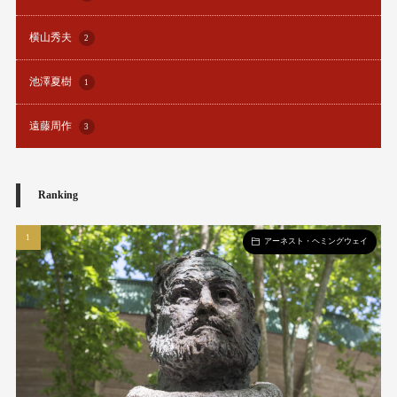
横山秀夫
2
池澤夏樹
1
遠藤周作
3
Ranking
アーネスト・ヘミングウェイ