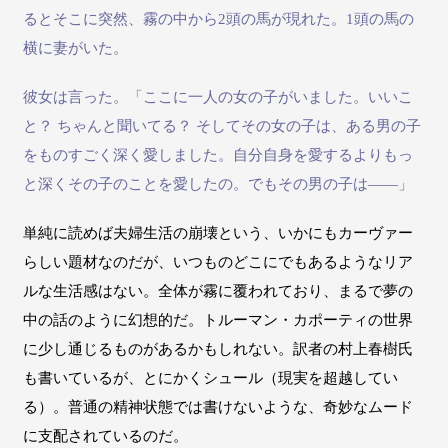
るとそこに突然、霧の中から2頭の馬が現れた。1頭の馬の
横に妻がいた。
彼女は言った。「ここに一人の女の子がいました。いいこ
と？ ちゃんと聞いてる？ そしてその女の子は、ある男の子
をものすごく深く愛しました。自分自身を愛するよりもっ
と深くその子のことを愛したの。でもその男の子は――」
単純に読めば夫婦生活の崩壊という、いかにもカーヴァー
らしい題材なのだが、いつものどこにでもあるようなリア
ルな生活感はない。全体が霧に覆われており、まるで夢の
中の話のように幻想的だ。トルーマン・カポーティの世界
に少し通じるものがあるかもしれない。訳者の村上春樹氏
も書いているが、とにかくシュール（現実を超越してい
る）。普通の精神状態では書けないような、奇妙なムード
に支配されているのだ。