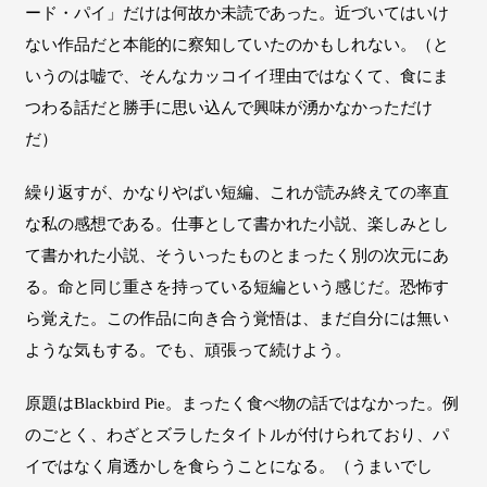
ード・パイ」だけは何故か未読であった。近づいてはいけ
ない作品だと本能的に察知していたのかもしれない。（と
いうのは嘘で、そんなカッコイイ理由ではなくて、食にま
つわる話だと勝手に思い込んで興味が湧かなかっただけ
だ）
繰り返すが、かなりやばい短編、これが読み終えての率直
な私の感想である。仕事として書かれた小説、楽しみとし
て書かれた小説、そういったものとまったく別の次元にあ
る。命と同じ重さを持っている短編という感じだ。恐怖す
ら覚えた。この作品に向き合う覚悟は、まだ自分には無い
ような気もする。でも、頑張って続けよう。
原題はBlackbird Pie。まったく食べ物の話ではなかった。例
のごとく、わざとズラしたタイトルが付けられており、パ
イではなく肩透かしを食らうことになる。（うまいでし