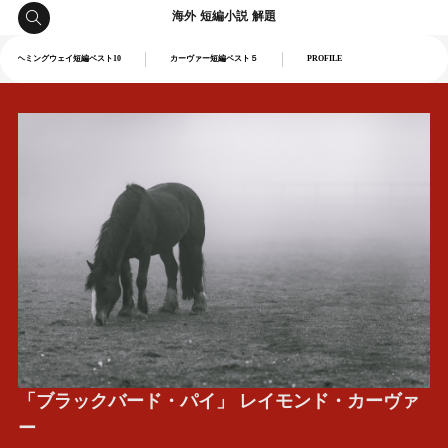
海外 短編小説 解題
ヘミングウェイ短編ベスト10
カーヴァー短編ベスト５
PROFILE
「ブラックバード・パイ」 レイモンド・カーヴァ
ー