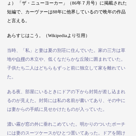
ょ） 「ザ・ニューヨーカー」（86年７月号）に掲載された
短編で、カーヴァーは88年に他界しているので晩年の作品
と言える。
あらすじはこう。（Wikipediaより引用）
当時、「私」と妻は夏の別荘に住んでいた。家の三方は草
地や
白樺
の木立や、低くなだらかな丘陵に囲まれていた。
子供たち二人はどちらもずっと前に独立して家を離れてい
た。
ある夜、部屋にいるときにドアの下から封筒が差し込まれ
るのが見えた。封筒には私の名前が書いてあり、その中に
は妻からの手紙に見せかけたものが入っていた。
濃い霧が窓の外に垂れこめていた。明かりのついたポーチ
には妻のスーツケースがひとつ置いてあった。ドアを開け