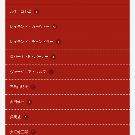
ルネ・ゴシニ
1
レイモンド・カーヴァー
67
レイモンド・チャンドラー
4
ロバート・B・パーカー
1
ヴァージニア・ウルフ
1
三島由紀夫
1
吉田修一
1
呉明益
1
大江健三郎
1