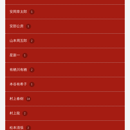
安岡章太郎
5
安部公房
1
山本周五郎
2
星新一
1
有栖川有栖
2
本谷有希子
1
村上春樹
54
村上龍
2
松本清張
2