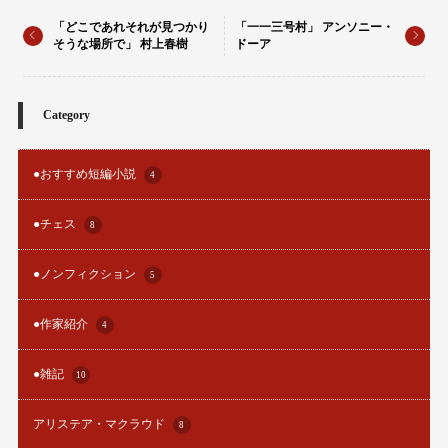
「どこであれそれが見つかり
「一一三号村」 アンソニー・
そうな場所で」 村上春樹
ドーア
Category
●おすすめ短編小説
4
●チェス
8
●ノンフィクション
5
●作家紹介
4
●雑記
10
アリステア・マクラウド
8