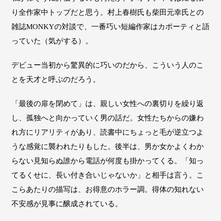
り全作家中トップだと思う。村上春樹氏も柴田元幸氏との
雑誌MONKYの対談で、一番巧い短編作家はカポーティと語
っていた（気がする）。
デビュー当初から驚異的に巧いのだから、こういう人のこ
とを天才と呼ぶのだろう。
「最後の扉を閉めて」は、親しい女性への裏切りを繰り返
し、孤独へと向かっていく男の話だ。女性たちからの嫌わ
れ方にリアリティがあり、読書中にちょっと毛が逆立つよ
うな感覚に襲われたりもした。後半は、男か女かよくわか
らない見知らぬ誰から電話が何度も掛かってくる。「知っ
てるくせに、長い付き合いじゃないか」と相手は言う。こ
こらあたりの描写は、お得意のホラー調。得体の知れない
不安感が見事に醸成されている。