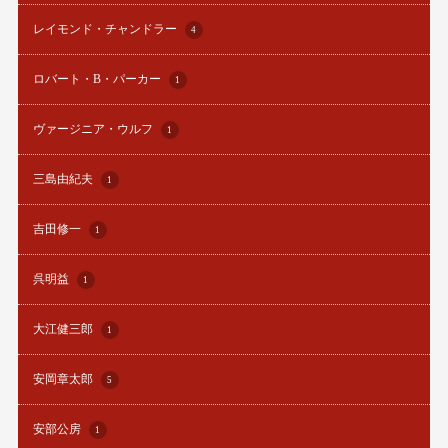
レイモンド・チャンドラー
4
ロバート・B・パーカー
1
ヴァージニア・ウルフ
1
三島由紀夫
1
吉田修一
1
呉明益
1
大江健三郎
1
安岡章太郎
5
安部公房
1