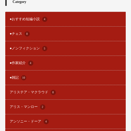
Category
●おすすめ短編小説
4
●チェス
8
●ノンフィクション
5
●作家紹介
4
●雑記
10
アリステア・マクラウド
8
アリス・マンロー
2
アンソニー・ドーア
4