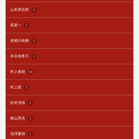
山本周五郎
2
星新一
1
有栖川有栖
2
本谷有希子
1
村上春樹
54
村上龍
2
松本清張
2
横山秀夫
2
池澤夏樹
1