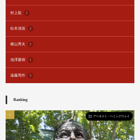
村上龍
2
松本清張
2
横山秀夫
2
池澤夏樹
1
遠藤周作
3
Ranking
アーネスト・ヘミングウェイ