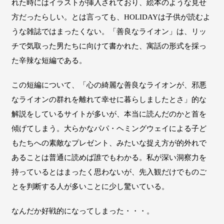
れた時にはイラストが挿入されており、絵本のような見せ
方だったらしい。とは言っても、HOLIDAYは子供が読むよ
うな雑誌ではまったくない。「善良なライオン」は、リッ
チで気取った男たちに向けて書かれた、寓話の形式を採っ
た辛辣な短編である。
この短編について、「心の綺麗な善良なライオンが、邪悪
なライオンの群れを離れて幸せに暮らしましたとさ」的な
解説をしているサイトが多いが、本当に読んだのかと首を
傾げてしまう。大らかなパパ・ヘミングウェイによる子ど
もたちへの素敵なプレゼント、みたいな捉え方が的外れで
あることは普通に読めば誰でもわかる。私が深い洞察力を
持っているとはまったく思わないが、先入観だけでものご
とを判断する人が多いことに少し驚いている。
なんだか好戦的になってしまった・・・。