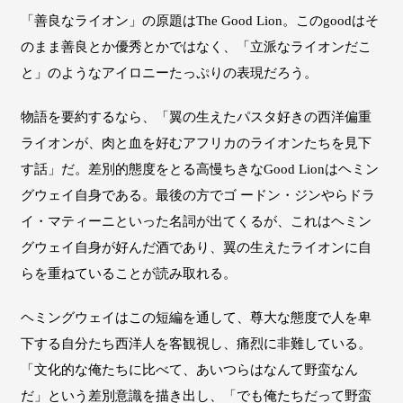
「善良なライオン」の原題はThe Good Lion。このgoodはそ
のまま善良とか優秀とかではなく、「立派なライオンだこ
と」のようなアイロニーたっぷりの表現だろう。
物語を要約するなら、「翼の生えたパスタ好きの西洋偏重
ライオンが、肉と血を好むアフリカのライオンたちを見下
す話」だ。差別的態度をとる高慢ちきなGood Lionはヘミン
グウェイ自身である。最後の方でゴ ードン・ジンやらドラ
イ・マティーニといった名詞が出てくるが、これはヘミン
グウェイ自身が好んだ酒であり、翼の生えたライオンに自
らを重ねていることが読み取れる。
ヘミングウェイはこの短編を通して、尊大な態度で人を卑
下する自分たち西洋人を客観視し、痛烈に非難している。
「文化的な俺たちに比べて、あいつらはなんて野蛮なん
だ」という差別意識を描き出し、「でも俺たちだって野蛮