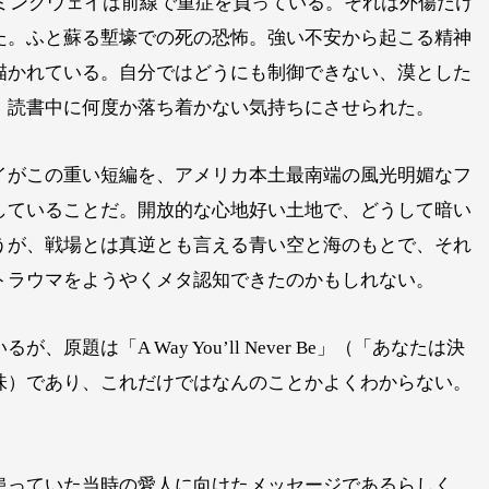
ヘミングウェイは前線で重症を負っている。それは外傷だけ
た。ふと蘇る塹壕での死の恐怖。強い不安から起こる精神
描かれている。自分ではどうにも制御できない、漠とした
、読書中に何度か落ち着かない気持ちにさせられた。
イがこの重い短編を、アメリカ本土最南端の風光明媚なフ
していることだ。開放的な心地好い土地で、どうして暗い
うが、戦場とは真逆とも言える青い空と海のもとで、それ
トラウマをようやくメタ認知できたのかもしれない。
原題は「A Way You’ll Never Be」（「あなたは決
味）であり、これだけではなんのことかよくわからない。
患っていた当時の愛人に向けたメッセージであるらしく、