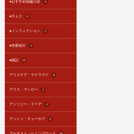
●おすすめ短編小説
4
●チェス
8
●ノンフィクション
5
●作家紹介
4
●雑記
10
アリステア・マクラウド
8
アリス・マンロー
2
アンソニー・ドーア
4
アントン・チェーホフ
6
アーネスト・ヘミングウェイ
99