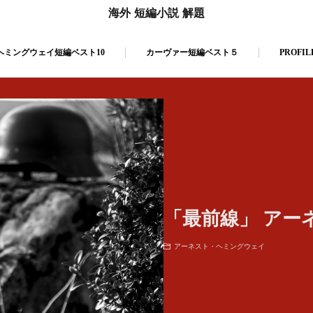
海外 短編小説 解題
ヘミングウェイ短編ベスト10
カーヴァー短編ベスト５
PROFIL
「最前線」 アー
アーネスト・ヘミングウェイ