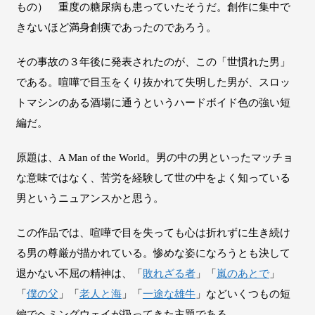
もの） 重度の糖尿病も患っていたそうだ。創作に集中で
きないほど満身創痍であったのであろう。
その事故の３年後に発表されたのが、この「世慣れた男」
である。喧嘩で目玉をくり抜かれて失明した男が、スロッ
トマシンのある酒場に通うというハードボイド色の強い短
編だ。
原題は、A Man of the World。男の中の男といったマッチョ
な意味ではなく、苦労を経験して世の中をよく知っている
男というニュアンスかと思う。
この作品では、喧嘩で目を失っても心は折れずに生き続け
る男の尊厳が描かれている。惨めな姿になろうとも決して
退かない不屈の精神は、「
敗れざる者
」「
嵐のあとで
」
「
僕の父
」「
老人と海
」「
一途な雄牛
」などいくつもの短
編でヘミングウェイが扱ってきた主題である。