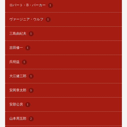
ロバート・B・パーカー
1
ヴァージニア・ウルフ
1
三島由紀夫
1
吉田修一
1
呉明益
1
大江健三郎
1
安岡章太郎
5
安部公房
1
山本周五郎
2