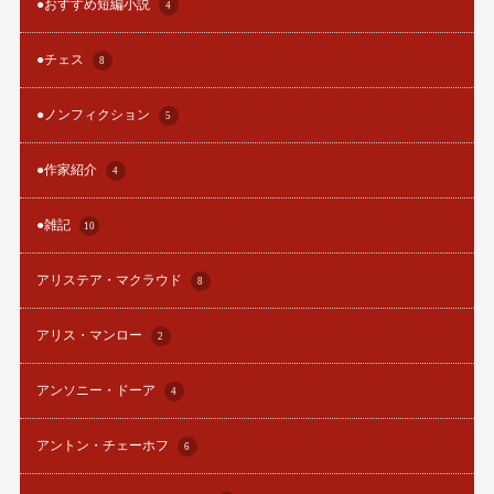
●おすすめ短編小説
4
●チェス
8
●ノンフィクション
5
●作家紹介
4
●雑記
10
アリステア・マクラウド
8
アリス・マンロー
2
アンソニー・ドーア
4
アントン・チェーホフ
6