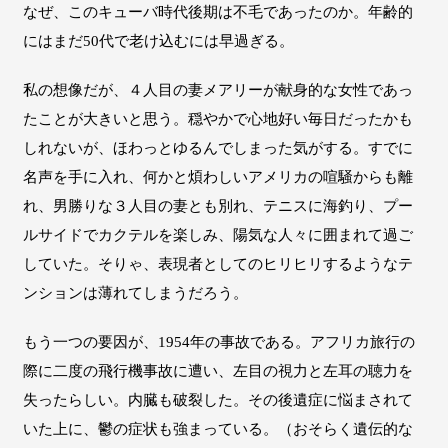
なぜ、このキューバ時代後期は不毛であったのか。年齢的
にはまだ50代で老け込むには早過ぎる。
私の想像だが、４人目の妻メアリーが献身的な女性であっ
たことが大きいと思う。穏やかで心地好い毎日だったかも
しれないが、ほわっとゆるんでしまった気がする。すでに
名声を手に入れ、何かと煩わしいアメリカの喧騒からも離
れ、男勝りな３人目の妻とも別れ、テニスに海釣り、プー
ルサイドでカクテルを楽しみ、陽気な人々に囲まれて過ご
していた。そりゃ、表現者としてのヒリヒリするようなテ
ンションは薄れてしまうだろう。
もう一つの要因が、1954年の事故である。アフリカ旅行の
際に二度の飛行機事故に遭い、左目の視力と左耳の聴力を
失ったらしい。内臓も破裂した。その後遺症に悩まされて
いた上に、鬱の症状も強まっている。（おそらく遺伝的な