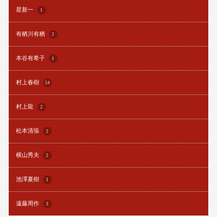
星新一
1
有栖川有栖
2
本谷有希子
1
村上春樹
54
村上龍
2
松本清張
2
横山秀夫
2
池澤夏樹
1
遠藤周作
3