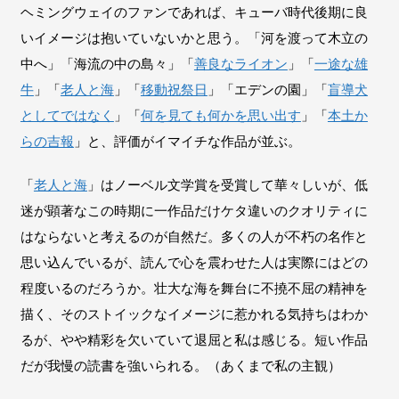
ヘミングウェイのファンであれば、キューバ時代後期に良
いイメージは抱いていないかと思う。「河を渡って木立の
中へ」「海流の中の島々」「
善良なライオン
」「
一途な雄
牛
」「
老人と海
」「
移動祝祭日
」「エデンの園」「
盲導犬
としてではなく
」「
何を見ても何かを思い出す
」「
本土か
らの吉報
」と、評価がイマイチな作品が並ぶ。
「
老人と海
」はノーベル文学賞を受賞して華々しいが、低
迷が顕著なこの時期に一作品だけケタ違いのクオリティに
はならないと考えるのが自然だ。多くの人が不朽の名作と
思い込んでいるが、読んで心を震わせた人は実際にはどの
程度いるのだろうか。壮大な海を舞台に不撓不屈の精神を
描く、そのストイックなイメージに惹かれる気持ちはわか
るが、やや精彩を欠いていて退屈と私は感じる。短い作品
だが我慢の読書を強いられる。（あくまで私の主観）