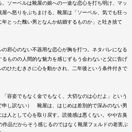
る。ソーベルは靴屋の娘への一途な恋心を打ち明け、マッ
靴屋へ怒りをぶちまける。靴屋は「ソーベル、気でも狂っ
に年とった醜い男となんか結婚するものか」と吐き捨て
ルの邪心のない不器用な恋心が胸を打つ。ネタバレになる
するものの人間的な魅力を感じずもう会わないと父に告げ
ルのひたむきさに心を動かされ、二年後という条件付きで
、「容姿でもなく金でもなく、大切なのは心だよ」という
で申し訳ない） 靴屋は、はじめは差別的で深みのない男
には人として心を取り戻す。読後感は悪くない。やや古臭
頃の作品だからそう感じるのではなく靴屋フェルドの老害ぶ