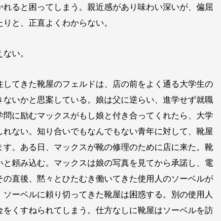
かれると困ってしまう。親近感があり味わい深いが、偏屈
たりと、正直よくわからない。
えない。
住してきた靴屋のフェルドは、店の前をよく通る大学生の
きないかと思案している。娘は父に逆らい、進学せず就職
学問に励むマックスがもし娘と付き合ってくれたら、大学
しれない。知り合いでもなんでもない青年に対して、靴屋
ます。ある日、マックスが靴の修理のために店に来た。靴
いと頼み込む。マックスは娘の写真を見てから承諾し、電
その直後、黙々とひたむき働いてきた使用人のソーベルが
。ソーベルに頼り切ってきた靴屋は困惑する。別の使用人
金をくすねられてしまう。仕方なしに靴屋はソーベルを訪