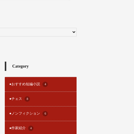
Category
●おすすめ短編小説
4
●チェス
8
●ノンフィクション
6
●作家紹介
4