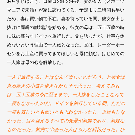
あらすじはこう。日曜日の雨の午後、妻の友人（スポーツ
マニアで未婚）が家に訪ねてくる。予定より二時間も早い
ため、妻は買い物で不在。妻を待っている間、彼女が出し
抜けに両親の離婚話を始める。彼女の母は、五十五歳の時
に妹の暮らすドイツへ旅行した。父を誘ったが、仕事を休
めないという理由で一人旅となった。父は、レーダーホー
ゼンをお土産に買ってきてほしいと母に頼む。はじめての
一人旅は母の心を解放した。
一人で旅行することはなんて楽しいのだろう、と彼女は
丸石敷きの小道を歩きながらそう思った。考えてみれ
ば、五十五歳の今に至るまで、一人旅をしたことなんて
一度もなかったのだ。ドイツを旅行している間、ただの
一度も寂しいとも怖いとも思わなかったし、退屈もしな
かった。目を捉えるすべての光景が新鮮であり、新規な
ものだった。旅先で出会った人はみんな親切だった。ひ