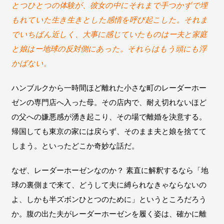
とつひとつの体験が、彼女の中にそれまで手つかずで埋
もれていた生き生きとした感情を呼び起こした。それま
でいちばん近しく、大事に感じていたものはー夫と家庭
と娘はー地球の反対側にあった。それらはもう頭にも浮
かばない。
ハンブルクから一時間ほど離れた小さな町のレーダーホー
ゼンの専門店へ入った母。その店内で、耐え切れないほど
の父への嫌悪感が湧き起こり、その場で離婚を決意する。
帰国しても東京の家には戻らず、そのまま夫と娘を捨てて
しまう。といったどこか奇妙な話だ。
なぜ、レーダーホーゼンなのか？ 素直に解釈するなら「地
球の裏側まで来て、どうして夫に縛られなきゃならないの
よ、しかも半ズボンひとつのために」というところだろう
か。腹の出た夫がレーダーホーゼンを履く姿は、確かに離