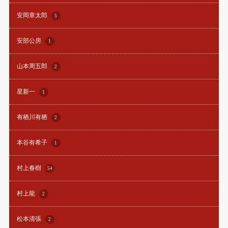
安岡章太郎
5
安部公房
1
山本周五郎
2
星新一
1
有栖川有栖
2
本谷有希子
1
村上春樹
54
村上龍
2
松本清張
2