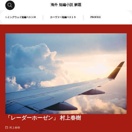
海外 短編小説 解題
ヘミングウェイ短編ベスト10
カーヴァー短編ベスト５
PROFILE
「レーダーホーゼン」 村上春樹
村上春樹