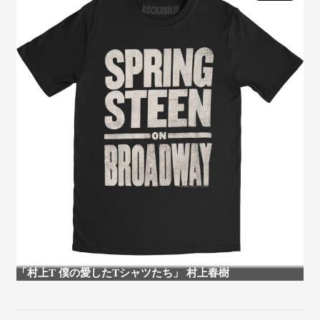
「村上T 僕の愛したTシャツたち」 村上春樹