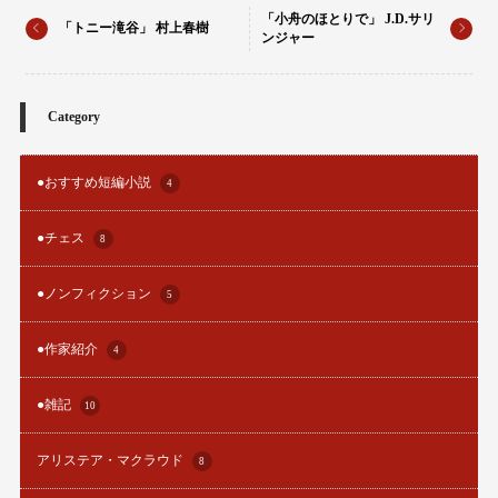
「小舟のほとりで」 J.D.サリ
「トニー滝谷」 村上春樹
ンジャー
Category
●おすすめ短編小説
4
●チェス
8
●ノンフィクション
5
●作家紹介
4
●雑記
10
アリステア・マクラウド
8