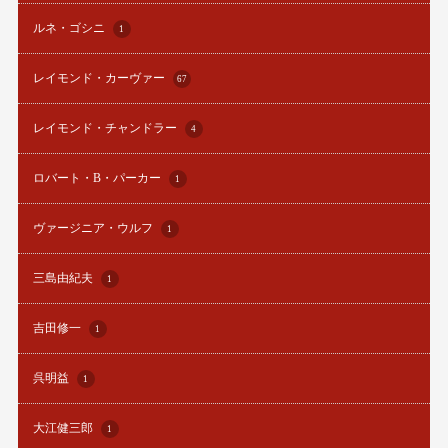
ルネ・ゴシニ
1
レイモンド・カーヴァー
67
レイモンド・チャンドラー
4
ロバート・B・パーカー
1
ヴァージニア・ウルフ
1
三島由紀夫
1
吉田修一
1
呉明益
1
大江健三郎
1