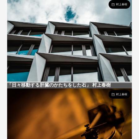
村上春樹
「日々移動する肝臓のかたちをした石」 村上春樹
村上春樹