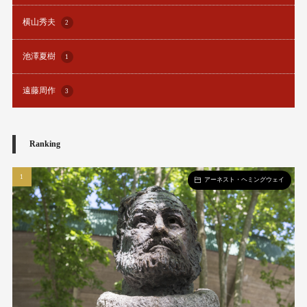
横山秀夫
2
池澤夏樹
1
遠藤周作
3
Ranking
アーネスト・ヘミングウェイ