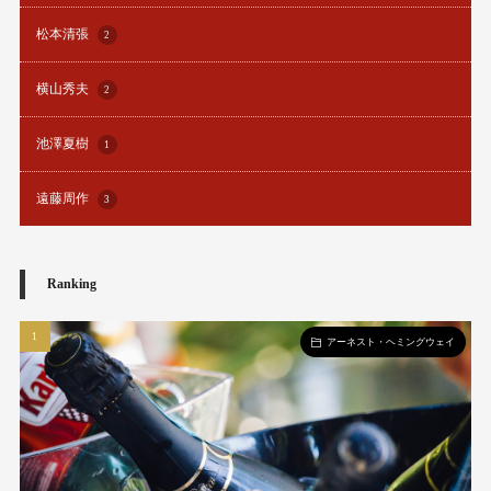
松本清張
2
横山秀夫
2
池澤夏樹
1
遠藤周作
3
Ranking
アーネスト・ヘミングウェイ