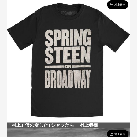
村上春樹
「村上T 僕の愛したTシャツたち」 村上春樹
村上春樹