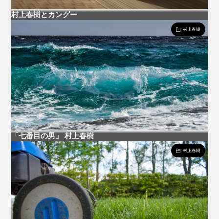
村上春樹とカングー
村上春樹
「七番目の男」 村上春樹
村上春樹