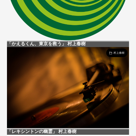
「かえるくん、東京を救う」 村上春樹
村上春樹
「レキシントンの幽霊」 村上春樹