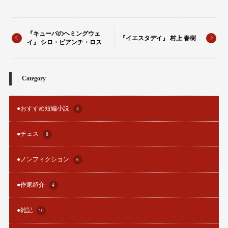
『キューバのヘミングウェ
『イエスタデイ』 村上 春樹
イ』 シロ・ビアンチ・ロス
Category
●おすすめ短編小説
4
●チェス
8
●ノンフィクション
6
●作家紹介
4
●雑記
10