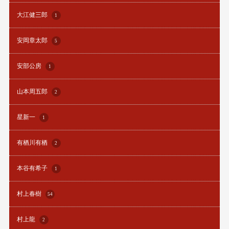
大江健三郎
1
安岡章太郎
5
安部公房
1
山本周五郎
2
星新一
1
有栖川有栖
2
本谷有希子
1
村上春樹
54
村上龍
2