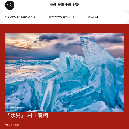
海外 短編小説 解題
ヘミングウェイ短編ベスト10
カーヴァー短編ベスト５
PROFILE
『氷男』 村上春樹
村上春樹