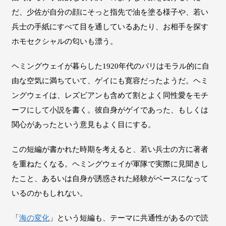
だ、少佐が自分の顔にそっと指先で油を塗る様子や、若い
兵士の手紙にすべて目を通しているあたり、お相手を探す
ホモセクシャルの匂いも漂う。
ヘミングウェイが暮らした1920年代のパリはモラル的に自
由な空気に満ちていて、ゲイにも寛容だったようだ。ヘミ
ングウェイは、レズビアンも含めて割とよく同性愛をモチ
ーフにして小説を書く。彼自身がゲイであった、もしくは
関心があったという意見もよく目にする。
この短編が書かれた時期を考えると、若い兵士の方に著者
を重ねたくなる。ヘミングウェイが軍隊で実際に見聞きし
たこと、あるいは自身が誘惑された経験がベースになって
いるのかもしれない。
「
海の変化
」という短編も、テーマに共通性があるので読