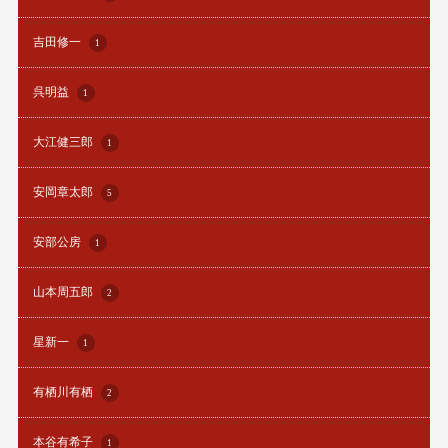
吉田修一
1
呉明益
1
大江健三郎
1
安岡章太郎
5
安部公房
1
山本周五郎
2
星新一
1
有栖川有栖
2
本谷有希子
1