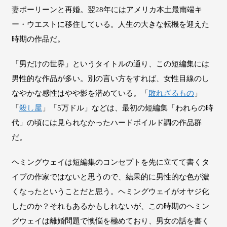
妻ポーリーンと再婚。翌28年にはアメリカ本土最南端キ
ー・ウエストに移住している。人生の大きな転機を迎えた
時期の作品だ。
「男だけの世界」というタイトルの通り、この短編集には
男性的な作品が多い。別の言い方をすれば、女性目線のし
なやかな感性はやや影を潜めている。「
敗れざるもの
」
「
殺し屋
」「5万ドル」などは、最初の短編集「われらの時
代」の頃には見られなかったハードボイルド調の作品群
だ。
ヘミングウェイは短編集のコンセプトを先に立てて書くタ
イプの作家ではないと思うので、結果的に男性的な色が濃
くなったということだと思う。ヘミングウェイがオヤジ化
したのか？それもあるかもしれないが、この時期のヘミン
グウェイは離婚問題で懊悩を極めており、男女の話を書く