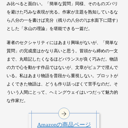
み比べると面白い。「簡単な質問」同様、そのものズバリ
を避けた巧みな表現が光る。作家が主題を熟知しているな
ら八分の一を書けば充分（残りの八分の7は水面下に隠す）
とした「氷山の理論」を堪能できる一篇だ。
著者のセクシャリティにはあまり興味がないが、「簡単な
質問」の完成度はかなり高いと思う。冒頭から締めの一文
まで、丸暗記したくなるほどバランスが良く巧みだ。物語
の力で心を動かす作品ではないが、文章がピュアで澄んで
いる。私はあまり物語を普段から重視しない。プロットが
よくできた物語は、どうも作り話っぽくて苦手なのだ。そ
ういう人間にとって、ヘミングウェイはいつだって魅力的
な作家だ。
Amazonの商品ページ