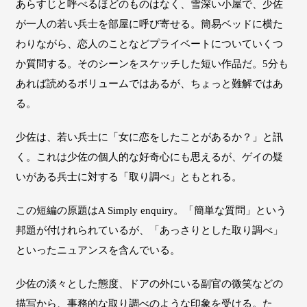
あらすじと呼べるほどのものはなく、雪深い小屋で、少佐
が一人の若い兵士を部屋に呼び寄せる。簡易ベッドに横た
わりながら、恋人のことなどプライベートについていくつ
か質問する。そのシーンをスケッチした短い作品だ。5分も
あれば読めるボリュームではあるが、ちょっと難解ではあ
る。
少佐は、若い兵士に「女に恋をしたことがあるか？」と訊
く。これは少佐の個人的な好奇心にも思えるが、ゲイの疑
いがある兵士に対する「取り調べ」ともとれる。
この短編の原題はA Simply enquiry。「簡単な質問」という
邦題が付けれられているが、「あっさりとした取り調べ」
といったニュアンスを含んでいる。
少佐の淡々とした態度、ドアの外にいる副官の微笑などの
描写から、事務的な取り調べのような印象を受ける。た