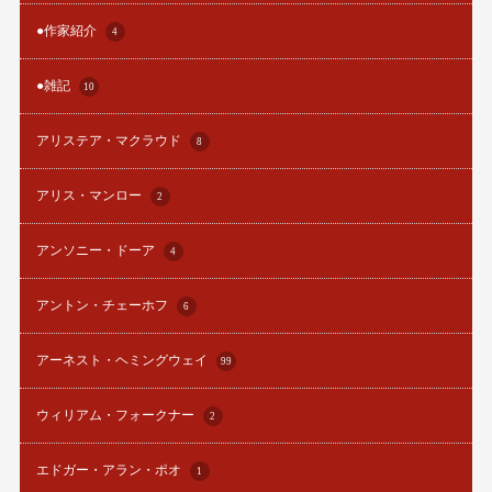
●作家紹介
4
●雑記
10
アリステア・マクラウド
8
アリス・マンロー
2
アンソニー・ドーア
4
アントン・チェーホフ
6
アーネスト・ヘミングウェイ
99
ウィリアム・フォークナー
2
エドガー・アラン・ポオ
1