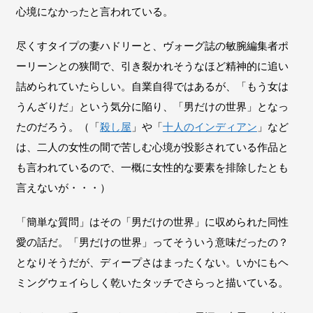
心境になかったと言われている。
尽くすタイプの妻ハドリーと、ヴォーグ誌の敏腕編集者ポ
ーリーンとの狭間で、引き裂かれそうなほど精神的に追い
詰められていたらしい。自業自得ではあるが、「もう女は
うんざりだ」という気分に陥り、「男だけの世界」となっ
たのだろう。（「
殺し屋
」や「
十人のインディアン
」など
は、二人の女性の間で苦しむ心境が投影されている作品と
も言われているので、一概に女性的な要素を排除したとも
言えないが・・・）
「簡単な質問」はその「男だけの世界」に収められた同性
愛の話だ。「男だけの世界」ってそういう意味だったの？
となりそうだが、ディープさはまったくない。いかにもヘ
ミングウェイらしく乾いたタッチでさらっと描いている。