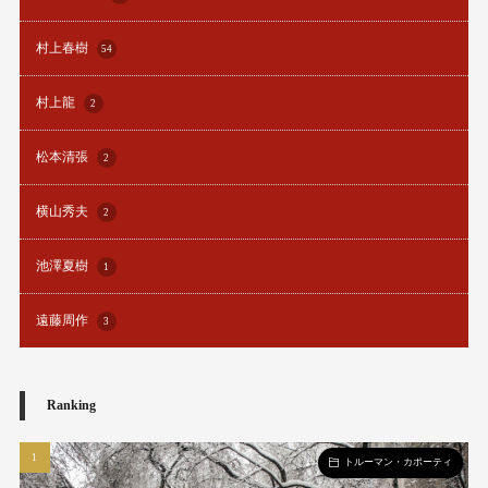
村上春樹
54
村上龍
2
松本清張
2
横山秀夫
2
池澤夏樹
1
遠藤周作
3
Ranking
トルーマン・カポーティ