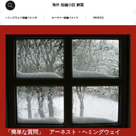
海外 短編小説 解題
ヘミングウェイ短編ベスト10
カーヴァー短編ベスト５
PROFILE
「簡単な質問」 アーネスト・ヘミングウェイ