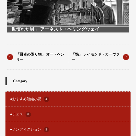
「世慣れた男」 アーネスト・ヘミングウェイ
「賢者の贈り物」 オー・ヘン
「鴨」 レイモンド・カーヴァ
リー
ー
Category
●おすすめ短編小説
4
●チェス
8
●ノンフィクション
5