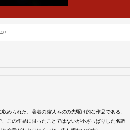
周五郎
に収められた、著者の
職人もの
の先駆け的な作品である。
で、この
作品に限ったことではないが小ざっぱりした名調