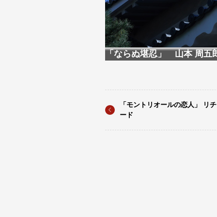
「ならぬ堪忍」 山本 周五
「モントリオールの恋人」 リ
ード