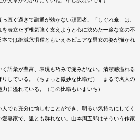
だか文章がわかりにくいね、申し訳ないです）
真っ直ぐ過ぎて融通が効かない頑固者。「しぐれ傘」は、
れを表立たず根気強く支えようと心に決めた一途な女の不
日本では絶滅危惧種ともいえるピュアな男女の姿が描かれ
かく語彙が豊富、表現も巧みで淀みがない。清潔感溢れる
ぱりしている。（ちょっと微妙な比喩だ） まるで名人の
魅力に溢れている。（この比喩もいまいち）
い人でも充分に愉しむことができ、明るい気持ちにしてく
い愛妻家で、誰とも群れない。山本周五郎はそういう作家