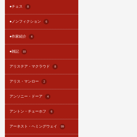
●チェス
8
●ノンフィクション
6
●作家紹介
4
●雑記
10
アリステア・マクラウド
8
アリス・マンロー
2
アンソニー・ドーア
4
アントン・チェーホフ
6
アーネスト・ヘミングウェイ
99