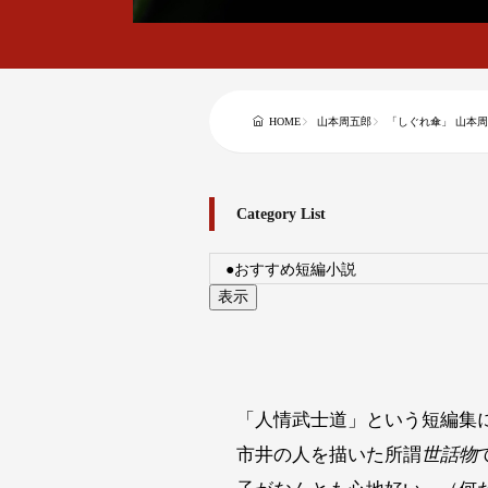
HOME
山本周五郎
「しぐれ傘」 山本
Category List
「人情武士道」という短編集
市井の人を描いた所謂
世話物