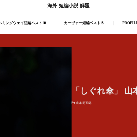
海外 短編小説 解題
ヘミングウェイ短編ベスト10
カーヴァー短編ベスト５
PROFIL
「しぐれ傘」 山
山本周五郎