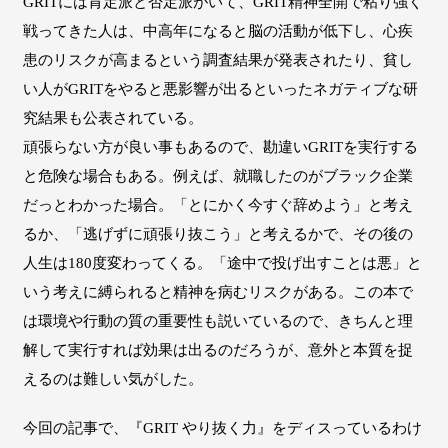
GRITには肯定派と否定派がいて、GRIT精神全開で粘り強く
戦ってきた人は、中高年になると脳の活動が低下し、心疾
患のリスクが高まるという調査結果が発表されたり、貧し
い人がGRITをやると悪影響が出るといったネガティブな研
究結果も公表されている。
頑張らない方が良い事もあるので、勘違いGRITを実行する
と危険な場合もある。例えば、就職したのがブラック企業
だっとわかった場合。「とにかく今すぐ辞めよう」と考え
るか、「逃げずに頑張り抜こう」と考えるかで、その後の
人生は180度変わってくる。「途中で投げ出すことは悪」と
いう考えに縛られると精神を病むリスクがある。この本で
は環境や行動の質の重要性も説いているので、きちんと理
解して実行すれば効果は出るのだろうが、意外と本質を捉
えるのは難しい気がした。
今回の記事で、『GRIT やり抜く力』をディスっているわけ