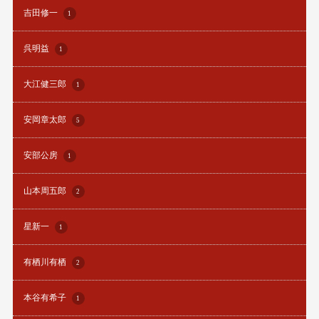
吉田修一
1
呉明益
1
大江健三郎
1
安岡章太郎
5
安部公房
1
山本周五郎
2
星新一
1
有栖川有栖
2
本谷有希子
1