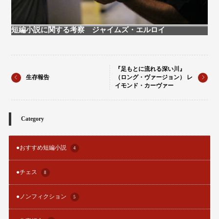
短編小説に関する考察 ジャイムズ・エルロイ
『足もとに流れる深い川』
生存報告
（ロング・ヴァージョン） レ
イモンド・カーヴァー
Category
●おすすめ短編小説
4
●チェス
8
●ノンフィクション
5