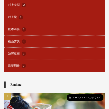
村上春樹
54
村上龍
2
松本清張
2
横山秀夫
2
池澤夏樹
1
遠藤周作
3
Ranking
アーネスト・ヘミングウェイ