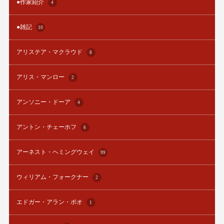
●作家紹介
4
●雑記
10
アリステア・マクラウド
8
アリス・マンロー
2
アンソニー・ドーア
4
アントン・チェーホフ
6
アーネスト・ヘミングウェイ
99
ウィリアム・フォークナー
2
エドガー・アラン・ポオ
1