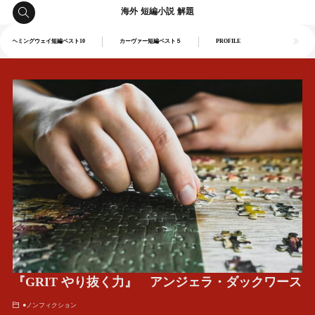
海外 短編小説 解題
ヘミングウェイ短編ベスト10
カーヴァー短編ベスト５
PROFILE
『GRIT やり抜く力』 アンジェラ・ダックワース
●ノンフィクション