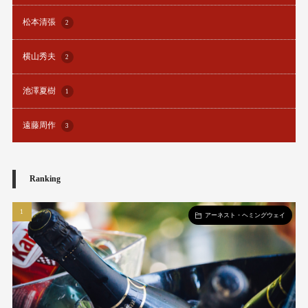
松本清張
2
横山秀夫
2
池澤夏樹
1
遠藤周作
3
Ranking
アーネスト・ヘミングウェイ