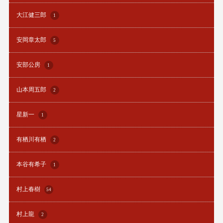
大江健三郎
1
安岡章太郎
5
安部公房
1
山本周五郎
2
星新一
1
有栖川有栖
2
本谷有希子
1
村上春樹
54
村上龍
2