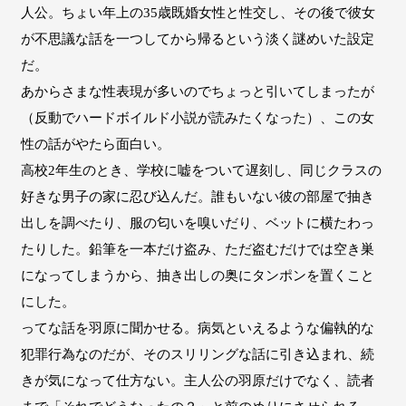
人公。ちょい年上の35歳既婚女性と性交し、その後で彼女
が不思議な話を一つしてから帰るという淡く謎めいた設定
だ。
あからさまな性表現が多いのでちょっと引いてしまったが
（反動でハードボイルド小説が読みたくなった）、この女
性の話がやたら面白い。
高校2年生のとき、学校に嘘をついて遅刻し、同じクラスの
好きな男子の家に忍び込んだ。誰もいない彼の部屋で抽き
出しを調べたり、服の匂いを嗅いだり、ベットに横たわっ
たりした。鉛筆を一本だけ盗み、ただ盗むだけでは空き巣
になってしまうから、抽き出しの奥にタンポンを置くこと
にした。
ってな話を羽原に聞かせる。病気といえるような偏執的な
犯罪行為なのだが、そのスリリングな話に引き込まれ、続
きが気になって仕方ない。主人公の羽原だけでなく、読者