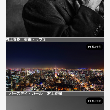
村上春樹 短編トップ３
村上春樹
「バースデイ・ガール」 村上春樹
村上春樹