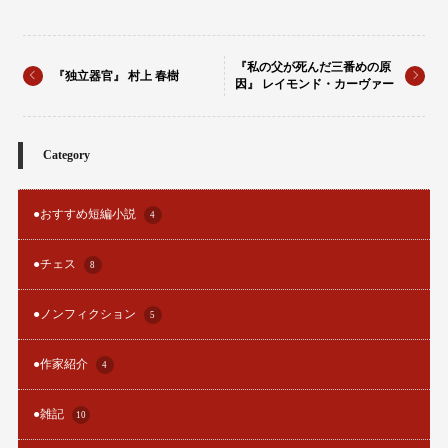
『私の父が死んだ三番めの原
『独立器官』 村上 春樹
因』 レイモンド・カーヴァー
Category
●おすすめ短編小説
4
●チェス
8
●ノンフィクション
5
●作家紹介
4
●雑記
10