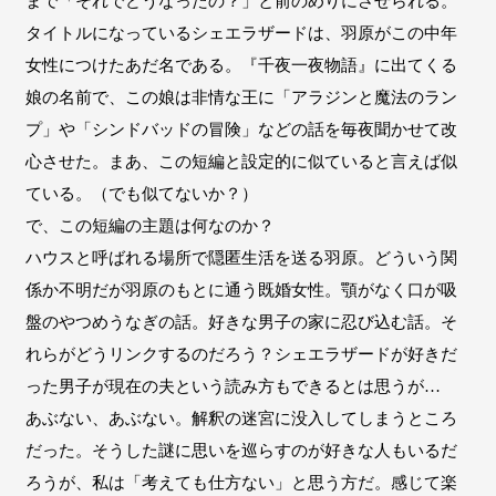
まで「それでどうなったの？」と前のめりにさせられる。
タイトルになっているシェエラザードは、羽原がこの中年
女性につけたあだ名である。『千夜一夜物語』に出てくる
娘の名前で、この娘は非情な王に「アラジンと魔法のラン
プ」や「シンドバッドの冒険」などの話を毎夜聞かせて改
心させた。まあ、この短編と設定的に似ていると言えば似
ている。（でも似てないか？）
で、この短編の主題は何なのか？
ハウスと呼ばれる場所で隠匿生活を送る羽原。どういう関
係か不明だが羽原のもとに通う既婚女性。顎がなく口が吸
盤のやつめうなぎの話。好きな男子の家に忍び込む話。そ
れらがどうリンクするのだろう？シェエラザードが好きだ
った男子が現在の夫という読み方もできるとは思うが…
あぶない、あぶない。解釈の迷宮に没入してしまうところ
だった。そうした謎に思いを巡らすのが好きな人もいるだ
ろうが、私は「考えても仕方ない」と思う方だ。感じて楽