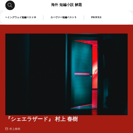
海外 短編小説 解題
ヘミングウェイ短編ベスト10
カーヴァー短編ベスト５
PROFILE
『シェエラザード』 村上 春樹
村上春樹