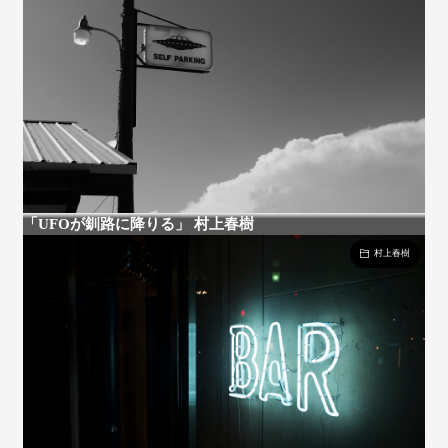
「UFOが釧路に降りる」 村上春樹
村上春樹