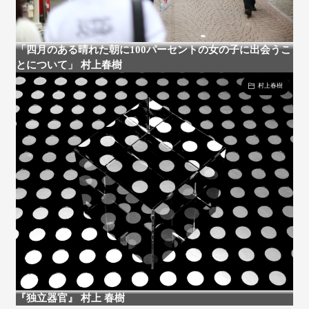
「四月のある晴れた朝に100パーセントの女の子に出会うこ
とについて」 村上春樹
村上春樹
『独立器官』 村上 春樹