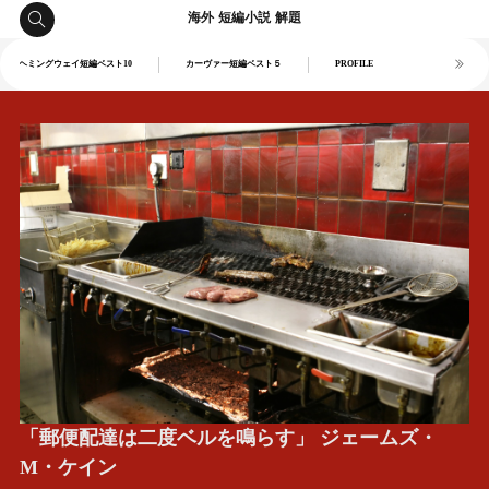
海外 短編小説 解題
ヘミングウェイ短編ベスト10
カーヴァー短編ベスト５
PROFILE
「郵便配達は二度ベルを鳴らす」 ジェームズ・
M・ケイン