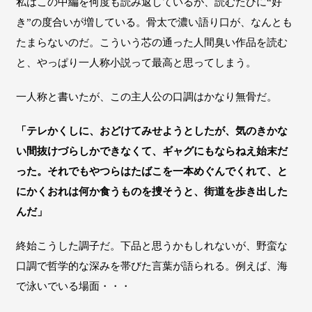
私はこの中編を何度も読み返しているが、読むたびに“好
き”の度合いが増している。骨太で濃い語り口が、なんとも
たまらないのだ。こういう芯の通った人間臭い作品を読む
と、やっぱり一人称小説って最高と思ってしまう。
一人称と書いたが、この主人公の口調はかなり無骨だ。
「テレかくしに、おどけてみせようとしたが、気のきかな
い間抜けづらしかできなくて、ギャグにもならねえ始末だ
った。それでもやつらはたばこを一本めぐんでくれて、と
にかくおれは何か食うものを捜そうと、街道を歩き出した
んだ」
終始こうした調子だ。下品と思うかもしれないが、野蛮な
口調で哲学的な深みを帯びた言葉が語られる。例えば、海
で泳いでいる場面・・・