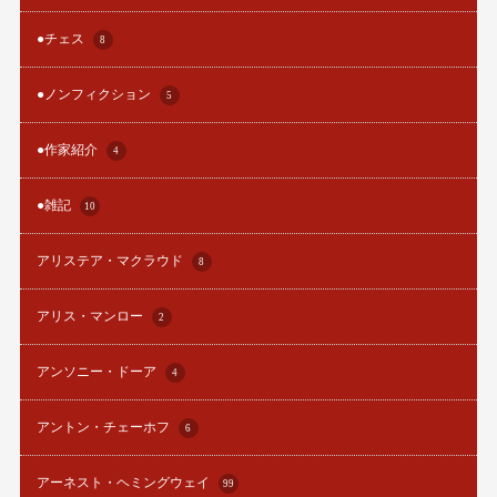
●チェス
8
●ノンフィクション
5
●作家紹介
4
●雑記
10
アリステア・マクラウド
8
アリス・マンロー
2
アンソニー・ドーア
4
アントン・チェーホフ
6
アーネスト・ヘミングウェイ
99