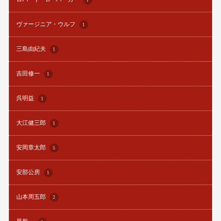
1
ヴァージニア・ウルフ
1
三島由紀夫
1
吉田修一
1
呉明益
1
大江健三郎
1
安岡章太郎
5
安部公房
1
山本周五郎
2