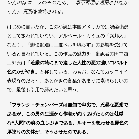
いたのはコーラのみのため、一事不再理は適用されなか
った)、死刑を宣告される。
はじめに書いたが、この小説は本国アメリカでは娯楽小説
として扱われていない。アルベール・カミュの「異邦人」
なども、「郵便配達は二度ベルを鳴らす」の影響を受けて
いると言われている。この作品の魅力を、翻訳者の田中西
二郎氏は
「荘厳の域にまで達した人性の悪の濃いコバルト
色のかがやき」
と称している。わぁお、なんてカッコイイ
表現なのだろう。あとがきの言葉があまりに素晴らしいの
で、最後も引用で締めたいと思う。
「フランク・チェンバーズは無知で卑劣で、兇暴な悪党で
あるが、この男の生涯から作者が釣りあげたものは荘厳
な“人間”の魂の血しぶきである。ルオーを想わせる原色の
厚塗りの文体が、そうさせたのである」