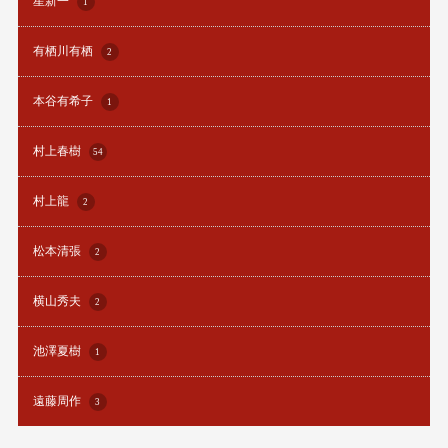
星新一
1
有栖川有栖
2
本谷有希子
1
村上春樹
54
村上龍
2
松本清張
2
横山秀夫
2
池澤夏樹
1
遠藤周作
3