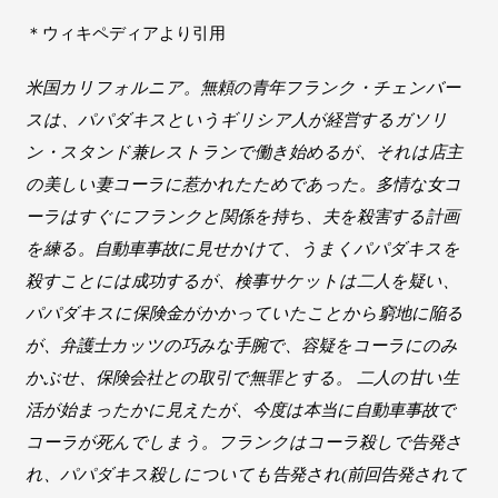
＊ウィキペディアより引用
米国カリフォルニア。無頼の青年フランク・チェンバー
スは、パパダキスというギリシア人が経営するガソリ
ン・スタンド兼レストランで働き始めるが、それは店主
の美しい妻コーラに惹かれたためであった。多情な女コ
ーラはすぐにフランクと関係を持ち、夫を殺害する計画
を練る。自動車事故に見せかけて、うまくパパダキスを
殺すことには成功するが、検事サケットは二人を疑い、
パパダキスに保険金がかかっていたことから窮地に陥る
が、弁護士カッツの巧みな手腕で、容疑をコーラにのみ
かぶせ、保険会社との取引で無罪とする。 二人の甘い生
活が始まったかに見えたが、今度は本当に自動車事故で
コーラが死んでしまう。フランクはコーラ殺しで告発さ
れ、パパダキス殺しについても告発され(前回告発されて