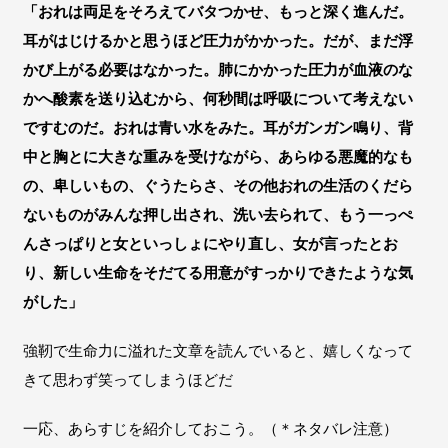
「おれは両足をそろえてバタつかせ、もっと深く進んだ。
耳がはじけるかと思うほど圧力がかかった。だが、まだ浮
かび上がる必要はなかった。肺にかかった圧力が血液のな
かへ酸素を送り込むから、何秒間は呼吸について考えない
ですむのだ。おれは青い水をみた。耳がガンガン鳴り、背
中と胸とに大きな重みを受けながら、あらゆる悪魔的なも
の、卑しいもの、ぐうたらさ、その他おれの生活のくだら
ないものがみんな押し出され、洗い去られて、もう一っぺ
んさっぱりと女といっしょにやり直し、女が言ったとお
り、新しい生命をそだてる用意がすっかりできたような気
がした」
強靭で生命力に溢れた文章を読んでいると、嬉しくなって
きて思わず笑ってしまうほどだ
一応、あらすじを紹介しておこう。（＊ネタバレ注意）