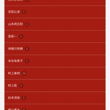
安部公房
1
山本周五郎
2
星新一
1
有栖川有栖
2
本谷有希子
1
村上春樹
54
村上龍
2
松本清張
2