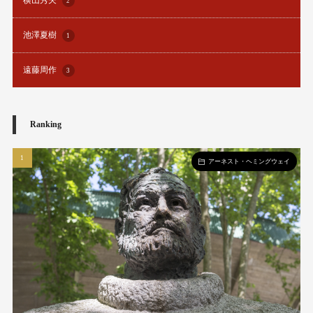
横山秀夫
2
池澤夏樹
1
遠藤周作
3
Ranking
アーネスト・ヘミングウェイ