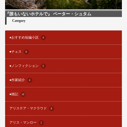
『誰もいないホテルで』 ペーター・シュタム
Category
●おすすめ短編小説
4
●チェス
8
●ノンフィクション
5
●作家紹介
4
●雑記
10
アリステア・マクラウド
8
アリス・マンロー
2