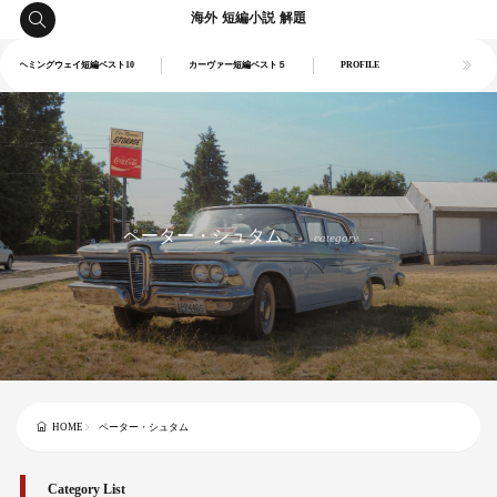
海外 短編小説 解題
ヘミングウェイ短編ベスト10
カーヴァー短編ベスト５
PROFILE
ペーター・シュタム
category
ペーター・シュタム
HOME
Category List