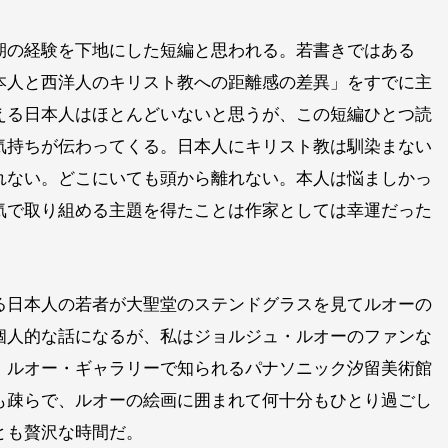
期の経験を下地にした短編と思われる。若書きではある
本人と西洋人のキリスト教への距離感の差異」をすでに主
える日本人はほとんどいないと思うが、この短編ひとつ読
気持ちが伝わってくる。日本人にキリスト教は馴染まない
れない。どこにいても頭から離れない。本人は悩ましかっ
気で取り組める主題を得たことは作家としては幸運だった
る日本人の若者が大聖堂のステンドグラスを見てルオーの
個人的な話になるが、私はジョルジュ・ルオーのファンな
。ルオー・ギャラリーで知られるパナソニック汐留美術館
も疎らで、ルオーの絵画に囲まれて何十分もひとり過ごし
とも贅沢な時間だ。