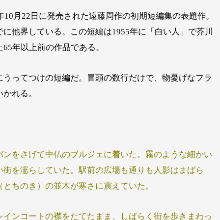
1年10月22日に発売された遠藤周作の初期短編集の表題作。
に他界している。この短編は1955年に「白い人」で芥川
65年以上前の作品である。
にうってつけの短編だ。冒頭の数行だけで、物憂げなフラ
いかれる。
バンをさげて中仏のブルジェに着いた。霧のような細かい
い街を濡らしていた。駅前の広場も通りも人影はまばら
（とちのき）の並木が寒さに震えていた。
レインコートの襟をたてたまま、しばらく街を歩きまわっ