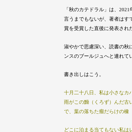
「秋のカテドラル」は、202
言うまでもないが、著者はすで
賞を受賞した直後に発表された
淑やかで思慮深い、読書の秋
ンスのブールジュへと連れて
書き出しはこう。
十月二十八日、私は小さなカ
雨がこの黝（くろず）んだ古
で、葉の落ちた瘤だらけの橡
どこに泊まる当てもない私は