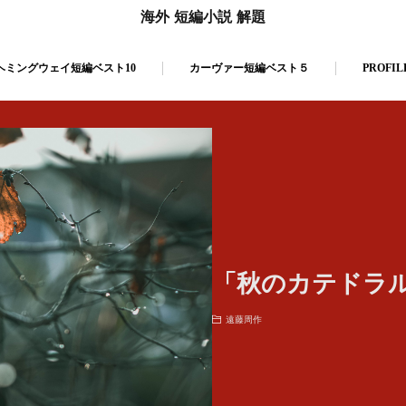
海外 短編小説 解題
ヘミングウェイ短編ベスト10
カーヴァー短編ベスト５
PROFIL
「秋のカテドラル
遠藤周作