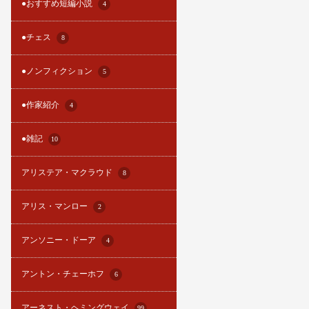
●おすすめ短編小説
4
●チェス
8
●ノンフィクション
5
●作家紹介
4
●雑記
10
アリステア・マクラウド
8
アリス・マンロー
2
アンソニー・ドーア
4
アントン・チェーホフ
6
アーネスト・ヘミングウェイ
99