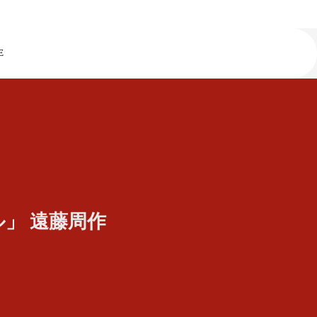
E
」 遠藤周作