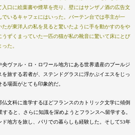
て入口に絵葉書や煙草を売り、壁にはサンザノ酒の広告文
んでいるキャフェにはいった。バーテン台では亭主が一
いたが東洋人の私を見ると驚いたように手を動かすのをや
にうずくまっていた一匹の猫が私の靴音に驚いて床にとび
まった。
中央ヴァル・ロ・ロワール地方にある世界遺産のブールジ
スを旅する若者が、ステンドグラスに浮かぶイエスをじっ
せる場面がとても印象的だ。
部仏文科に進学するほどフランスのカトリック文学に傾倒
卒業すると、さらに知識を深めようとフランスへ留学する。
ンド地方を旅し、パリでの暮らしも経験した。そして53年