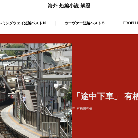
海外 短編小説 解題
ヘミングウェイ短編ベスト10
カーヴァー短編ベスト５
PROFIL
「途中下車」 有
有栖川有栖