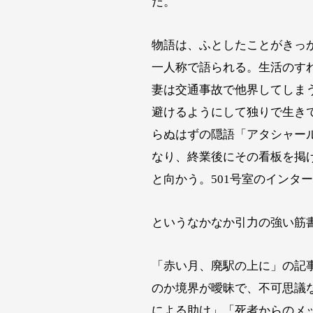
だ。
物語は、ふとしたことがきっ
一人称で語られる。生活のす
妻は交通事故で他界してしま
避けるようにして独りで生き
らぬはずの隠語「アタシャー
なり、終業後にその看板を掲
と向かう。501号室のインタ
というなかなか引力の強い筋
「赤い月、廃駅の上に」の記
のか境界が曖昧で、不可思議
による助け」「死者からのメ