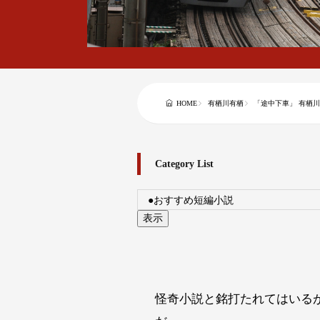
HOME
有栖川有栖
「途中下車」 有栖
Category List
怪奇小説と銘打たれてはいる