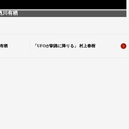
栖川有栖
川有栖
「UFOが釧路に降りる」 村上春樹