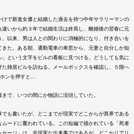
かけで新進女優と結婚した過去を持つ中年サラリーマンの
れ違いから約３年で結婚生活は終焉し、離婚後の翌春に元
う。以来、男は人との関わりに消極的になり、付き合いを
てきた。ある朝、通勤電車の車窓から、元妻と自分しか知
ル」という文字をビルの看板に見つける。どうしても気に
げた雑居ビルを訪ねる。メールボックスを確認し、５階へ
ーホンを押すと…
書きで、いつの間にか物語に没頭していた。
事でも書いたが、どこまでが現実でどこからが異界である
なムードに覆われている。この短編で描かれている「死者
ッセージ」は、非現実な出来事ではあるが、どこかリアリ