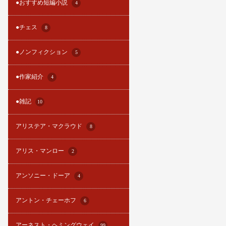
●おすすめ短編小説
4
●チェス
8
●ノンフィクション
5
●作家紹介
4
●雑記
10
アリステア・マクラウド
8
アリス・マンロー
2
アンソニー・ドーア
4
アントン・チェーホフ
6
アーネスト・ヘミングウェイ
99