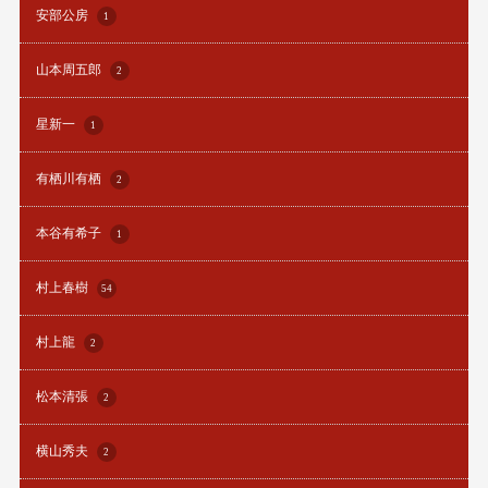
安部公房
1
山本周五郎
2
星新一
1
有栖川有栖
2
本谷有希子
1
村上春樹
54
村上龍
2
松本清張
2
横山秀夫
2