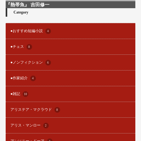
『熱帯魚』 吉田修一
Category
●おすすめ短編小説
4
●チェス
8
●ノンフィクション
6
●作家紹介
4
●雑記
10
アリステア・マクラウド
8
アリス・マンロー
2
アンソニー・ドーア