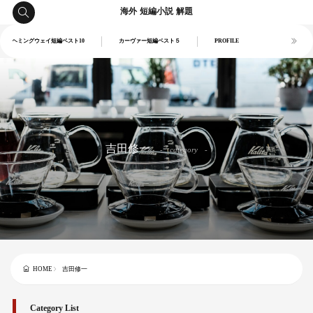
海外 短編小説 解題
ヘミングウェイ短編ベスト10
カーヴァー短編ベスト５
PROFILE
吉田修一
category
吉田修一
HOME
Category List