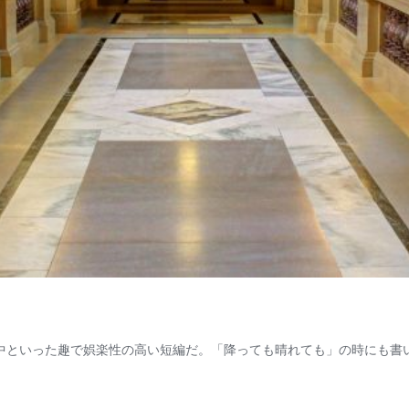
タ珍道中といった趣で娯楽性の高い短編だ。「降っても晴れても」の時にも