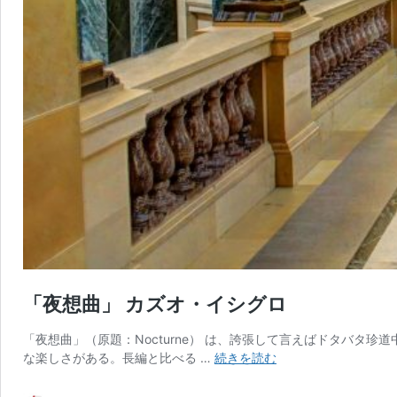
「夜想曲」 カズオ・イシグロ
「夜想曲」（原題：Nocturne） は、誇張して言えばドタバ
「夜
な楽しさがある。長編と比べる …
続きを読む
想
曲」